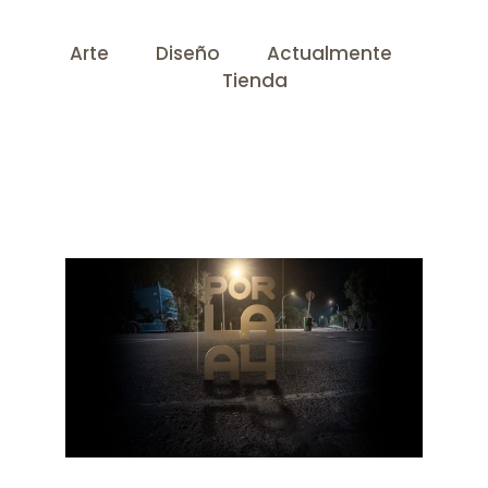
Arte
………….
Diseño
………….
Actualmente
……
…..
Tienda
Ya está disponible el nuevo videoclip que he